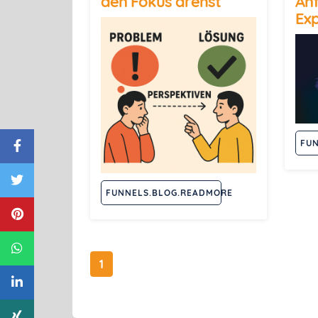
den Fokus drehst
An
Ex
FU
FUNNELS.BLOG.READMORE
1