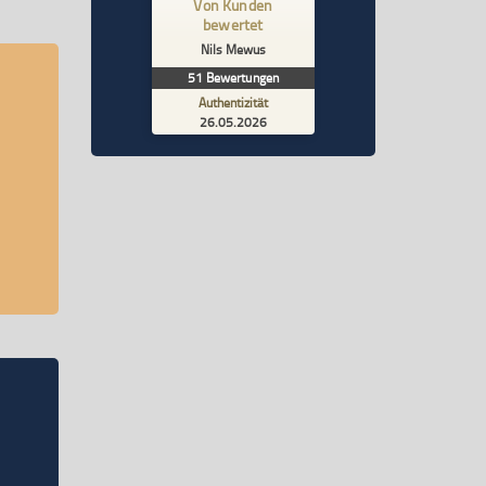
Von Kunden
%
100
SEHR GUT
bewertet
Empfehlungen auf
Nils Mewus
ProvenExpert.com
5,00
/
4,99
51
Bewertungen
Authentizität
1
50
26.05.2026
1
Bewertung von
Bewertungen auf
anderen Quelle
ProvenExpert.com
Blick aufs ProvenExpert-Profil werfen
26.05.2026
Lea R.
5,00
Seine sympathische, authentische Art,
gepaart mit seinen provokanten Fragen ist
wirklich beeindruckend.