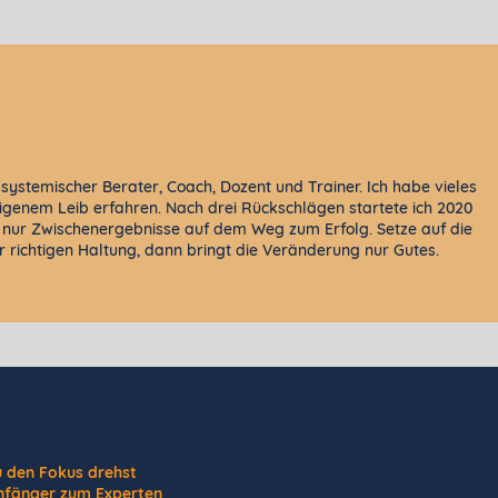
, systemischer Berater, Coach, Dozent und Trainer. Ich habe vieles
genem Leib erfahren. Nach drei Rückschlägen startete ich 2020
 nur Zwischenergebnisse auf dem Weg zum Erfolg. Setze auf die
er richtigen Haltung, dann bringt die Veränderung nur Gutes.
u den Fokus drehst
nfänger zum Experten