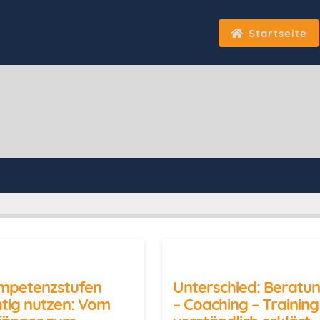
Startseite
mpetenzstufen
Unterschied: Beratu
htig nutzen: Vom
– Coaching – Training