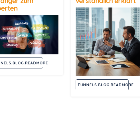
fänger zum
verständlich erklärt
perten
NNELS.BLOG.READMORE
FUNNELS.BLOG.READMORE