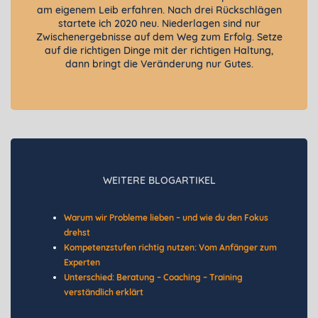
am eigenem Leib erfahren. Nach drei Rückschlägen
startete ich 2020 neu. Niederlagen sind nur
Zwischenergebnisse auf dem Weg zum Erfolg. Setze
auf die richtigen Dinge mit der richtigen Haltung,
dann bringt die Veränderung nur Gutes.
WEITERE BLOGARTIKEL
Warum wir Probleme lieben – und wie du den Fokus
drehst
Kompetenzstufen richtig nutzen: Vom Anfänger zum
Experten
Unterschied: Beratung – Coaching – Training
verständlich erklärt